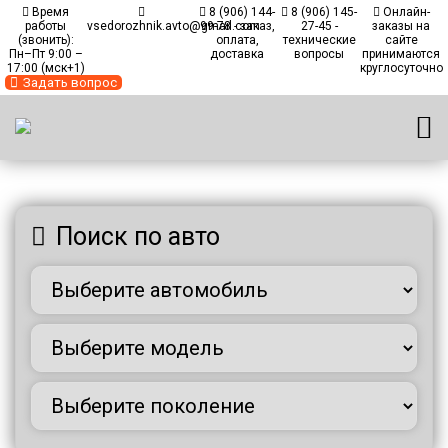
Время
8 (906) 144-
8 (906) 145-
Онлайн-
работы
vsedorozhnik.avto@gmail.com
99-78 - заказ,
27-45 -
заказы на
(звонить):
оплата,
технические
сайте
Пн–Пт 9:00 –
доставка
вопросы
принимаются
17:00 (мск+1)
круглосуточно
Задать вопрос
Главная
/
Каталог автомобилей
Поиск по авто