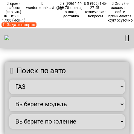
Время
8 (906) 144-
8 (906) 145-
Онлайн-
работы
vsedorozhnik.avto@gmail.com
99-78 - заказ,
27-45 -
заказы на
(звонить):
оплата,
технические
сайте
Пн–Пт 9:00 –
доставка
вопросы
принимаются
17:00 (мск+1)
круглосуточно
Задать вопрос
Главная
/
Каталог автомобилей
/
Автомобили ГАЗ
Поиск по авто