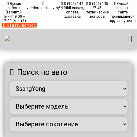
Время
8 (906) 144-
8 (906) 145-
Онлайн-
работы
vsedorozhnik.avto@gmail.com
99-78 - заказ,
27-45 -
заказы на
(звонить):
оплата,
технические
сайте
Пн–Пт 9:00 –
доставка
вопросы
принимаются
17:00 (мск+1)
круглосуточно
Задать вопрос
Главная
/
Каталог автомобилей
/
Автомобили SsangYong
Поиск по авто