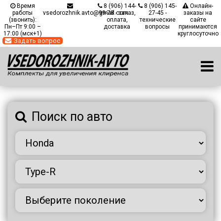
Время
8 (906) 144-
8 (906) 145-
Онлайн-
работы
vsedorozhnik.avto@gmail.com
99-78 - заказ,
27-45 -
заказы на
(звонить):
оплата,
технические
сайте
Пн–Пт 9:00 –
доставка
вопросы
принимаются
17:00 (мск+1)
круглосуточно
Задать вопрос
Главная
/
Каталог автомобилей
/
Автомобили Honda
/
Модель Type-R
Поиск по авто