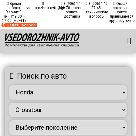
Время
8 (906) 144-
8 (906) 145-
Онлайн-
работы
vsedorozhnik.avto@gmail.com
99-78 - заказ,
27-45 -
заказы на
(звонить):
оплата,
технические
сайте
Пн–Пт 9:00 –
доставка
вопросы
принимаются
17:00 (мск+1)
круглосуточно
Задать вопрос
Главная
/
Каталог автомобилей
/
Автомобили Honda
/
Модель
Crosstour
Поиск по авто